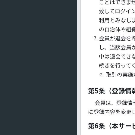
ことはできま
致してログイ
利用とみなし
の自治体や組
会員が退会を
し、当該会員
中は退会でき
続きを行って
取引の実施
第5条（登録情
会員は、登録情
に登録内容を変更
第6条（本サー