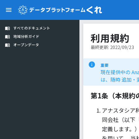
すべてのドキュメント
利用規約
地域分析ガイド
オープンデータ
最終更新: 2022/09/23
重要
現在提供中の An
は、随時 追加・
第1条（本規約
アナスタシア
同会社（以下
定義します。
を用いて、 