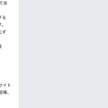
であ
する
す。
生ず
者
サイト
信等、