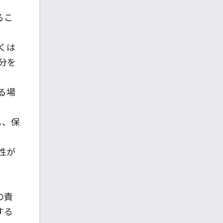
るこ
くは
分を
る場
し、保
性が
の責
する