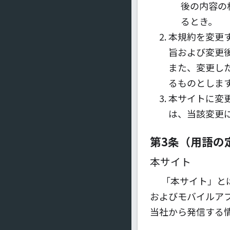
後の内容の
るとき。
本規約を変更
旨および変更
また、変更し
るものとしま
本サイトに変
は、当該変更
第3条（用語の
本サイト
「本サイト」と
およびモバイルア
当社から発信する