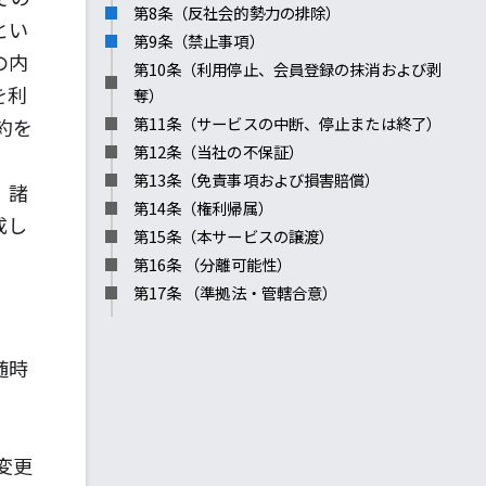
第8条（反社会的勢力の排除）
とい
第9条（禁止事項）
の内
第10条（利用停止、会員登録の抹消および剥
を利
奪）
第11条（サービスの中断、停止または終了）
約を
第12条（当社の不保証）
第13条（免責事項および損害賠償）
、諸
第14条（権利帰属）
成し
第15条（本サービスの譲渡）
第16条 （分離可能性）
第17条 （準拠法・管轄合意）
随時
変更