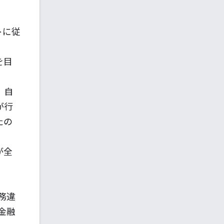
トに従
を目
、自
が行
たの
が全
務違
金融