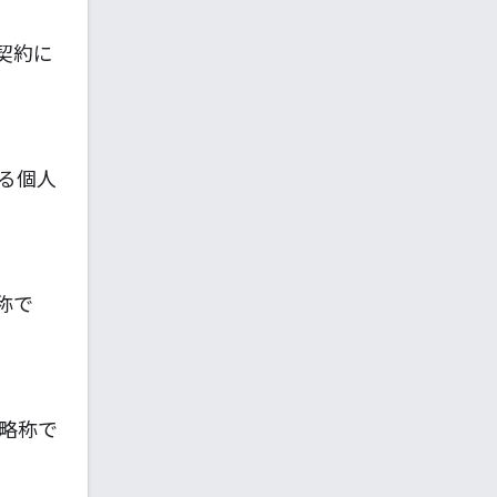
契約に
る個人
称で
略称で