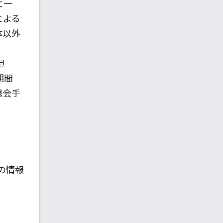
と一
による
体以外
但
期間
退会手
の情報