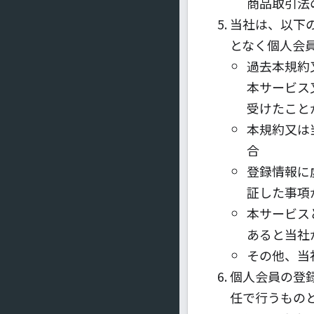
商品取引法
当社は、以下
となく個人会
過去本規約
本サービス
受けたこと
本規約又は
合
登録情報に
証した事項
本サービス
あると当社
その他、当
個人会員の登
任で行うもの