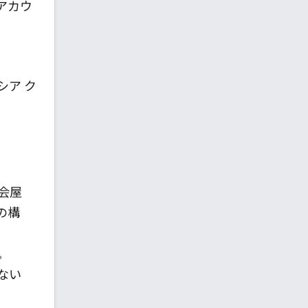
アカウ
タシア ク
会屋
の構
。
ない