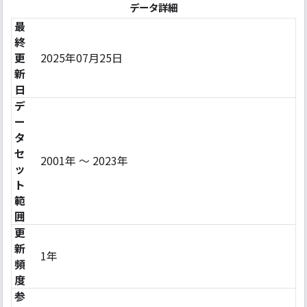
データ詳細
最
終
更
2025年07月25日
新
日
デ
ー
タ
セ
2001年 ～ 2023年
ッ
ト
範
囲
更
新
1年
頻
度
参