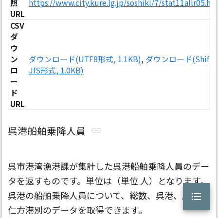
照
https://www.city.kure.lg.jp/soshiki/7/stat11allr05.ht
URL
CSV
ダ
ウ
ン
ダウンロード(UTF8形式, 1.1KB)
,
ダウンロード(Shift-
ロ
JIS形式, 1.0KB)
ー
ド
URL
呉港船舶乗降人員
呉市港湾漁港課が集計した呉港船舶乗降人員のデー
タを返すものです。単位は（単位 人）となります。
呉港の船舶乗降人員について、総数、呉港、広港、
仁方港別のデータを取得できます。