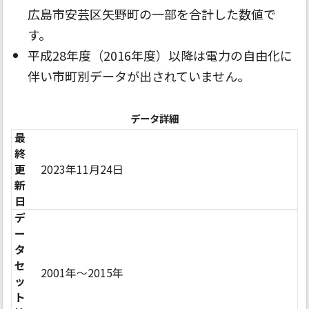
広島市安芸区矢野町の一部を合計した数値で
す。
平成28年度（2016年度）以降は電力の自由化に
伴い市町別データが出されていません。
データ詳細
最
終
更
2023年11月24日
新
日
デ
ー
タ
セ
2001年〜2015年
ッ
ト