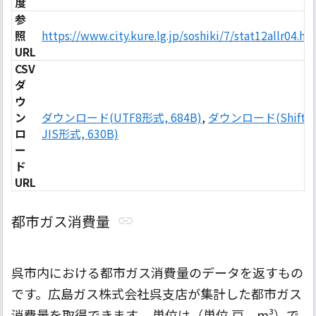
度
参
照
https://www.city.kure.lg.jp/soshiki/7/stat12allr04.ht
URL
CSV
ダ
ウ
ン
ダウンロード(UTF8形式, 684B)
,
ダウンロード(Shift-
ロ
JIS形式, 630B)
ー
ド
URL
都市ガス消費量
呉市内における都市ガス消費量のデータを返すもの
です。広島ガス株式会社呉支店が集計した都市ガス
消費量を取得できます。 単位は（単位 戸、m³）で