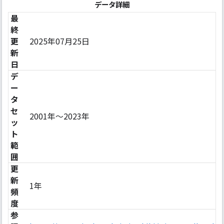
データ詳細
最
終
更
2025年07月25日
新
日
デ
ー
タ
セ
2001年〜2023年
ッ
ト
範
囲
更
新
1年
頻
度
参