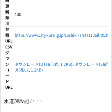
囲
更
新
1年
頻
度
参
照
https://www.city.kure.lg.jp/soshiki/7/stat12allr05.ht
URL
CSV
ダ
ウ
ン
ダウンロード(UTF8形式, 1.2KB)
,
ダウンロード(Shift-
ロ
JIS形式, 1.2KB)
ー
ド
URL
水道施設能力