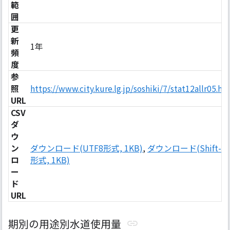
範
囲
更
新
1年
頻
度
参
照
https://www.city.kure.lg.jp/soshiki/7/stat12allr05.ht
URL
CSV
ダ
ウ
ン
ダウンロード(UTF8形式, 1KB)
,
ダウンロード(Shift-JI
ロ
形式, 1KB)
ー
ド
URL
期別の用途別水道使用量