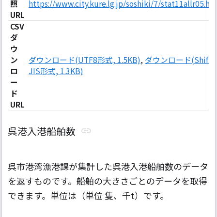
照
https://www.city.kure.lg.jp/soshiki/7/stat11allr05.ht
URL
CSV
ダ
ウ
ン
ダウンロード(UTF8形式, 1.5KB)
,
ダウンロード(Shift-
ロ
JIS形式, 1.3KB)
ー
ド
URL
呉港入港船舶数
呉市港湾漁港課が集計した呉港入港船舶数のデータ
を返すものです。船舶の大きさごとのデータを取得
できます。単位は（単位 隻、千t）です。