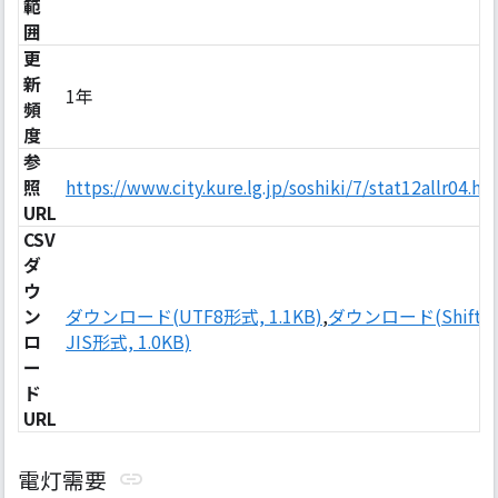
範
囲
更
新
1年
頻
度
参
照
https://www.city.kure.lg.jp/soshiki/7/stat12allr04.ht
URL
CSV
ダ
ウ
ン
ダウンロード(UTF8形式, 1.1KB)
,
ダウンロード(Shift-
ロ
JIS形式, 1.0KB)
ー
ド
URL
電灯需要