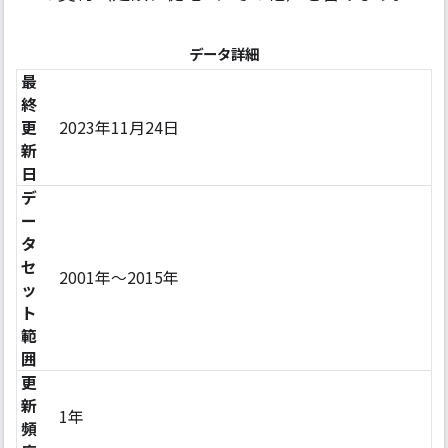
データ詳細
最
終
更
2023年11月24日
新
日
デ
ー
タ
セ
2001年〜2015年
ッ
ト
範
囲
更
新
1年
頻