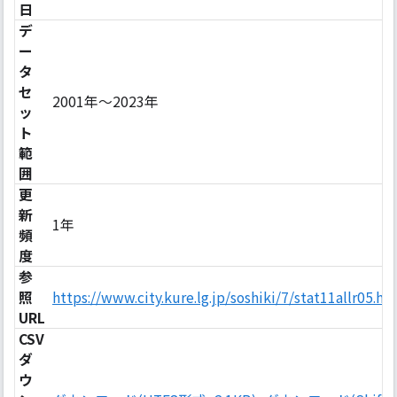
日
デ
ー
タ
セ
2001年〜2023年
ッ
ト
範
囲
更
新
1年
頻
度
参
照
https://www.city.kure.lg.jp/soshiki/7/stat11allr05.ht
URL
CSV
ダ
ウ