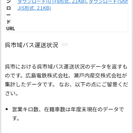
ン
ダウンロード(UTF8形式, 2.1KB)
,
ダウンロード(Shift-
ロ
JIS形式, 2.1KB)
ー
ド
URL
呉市域バス運送状況
呉市における呉市域バス運送状況のデータを返すも
のです。広島電鉄株式会社、瀬戸内産交株式会社が
集計したデータです。 なお、以下の点にご留意くだ
さい。
営業キロ数、在籍車数は年度末現在のデータで
す。