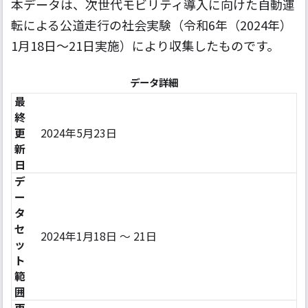
本データは、次世代モビリティ導入に向けた自動運
転による公道走行の社会実験（令和6年（2024年）
1月18日～21日実施）により収集したものです。
データ詳細
最
終
更
2024年5月23日
新
日
デ
ー
タ
セ
2024年1月18日 ～ 21日
ッ
ト
範
囲