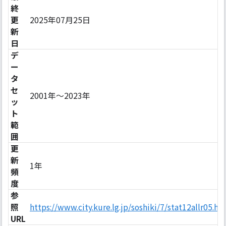
終
更
2025年07月25日
新
日
デ
ー
タ
セ
2001年〜2023年
ッ
ト
範
囲
更
新
1年
頻
度
参
照
https://www.city.kure.lg.jp/soshiki/7/stat12allr05.ht
URL