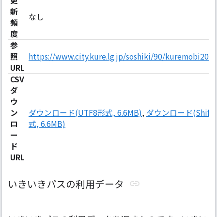
更
新
なし
頻
度
参
照
https://www.city.kure.lg.jp/soshiki/90/kuremobi202
URL
CSV
ダ
ウ
ン
ダウンロード(UTF8形式, 6.6MB)
,
ダウンロード(Shift-
ロ
式, 6.6MB)
ー
ド
URL
いきいきパスの利用データ